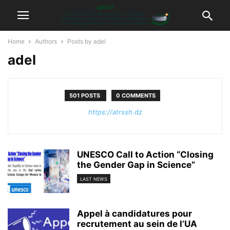
Home
Authors
Posts by adel
adel
501 POSTS
0 COMMENTS
https://atrssh.dz
UNESCO Call to Action “Closing
the Gender Gap in Science”
LAST NEWS
Appel à candidatures pour
recrutement au sein de l’UA