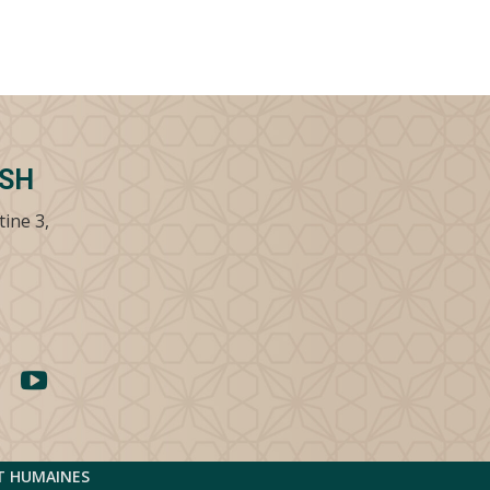
SSH
tine 3,
ET HUMAINES