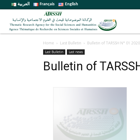
العربية
Français
English
Home
Last Bulletin
Bulletin of TARSSH N° 01 2020
Last Bulletin
Last news
Bulletin of TARSS