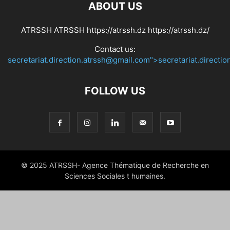
ABOUT US
RADIO & TV FR
RENCONTRES SCIENTIFIQUES FR
RÉSULTATS
SESSION D’ÉVALUATION 2022 FR
SHOWBIZ
STYLE
TEXTE FR
ATRSSH ATRSSH https://atrssh.dz https://atrssh.dz/
VIDEO
Contact us:
secretariat.direction.atrssh@gmail.com">secretariat.directi
FOLLOW US
© 2025 ATRSSH- Agence Thématique de Recherche en
Sciences Sociales t humaines.