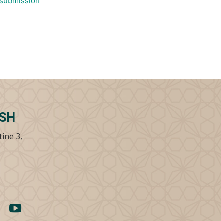
/submission
SSH
tine 3,