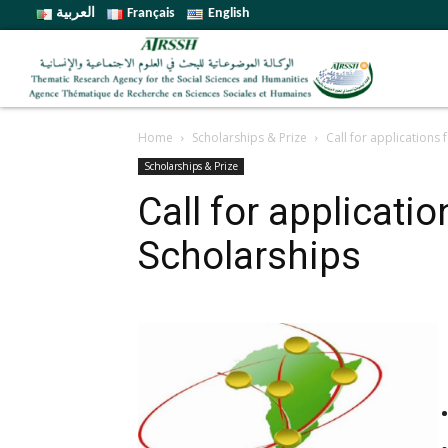
العربية
Français
English
Home
Scholarships & Prize
Call for applications 
Scholarships & Prize
Call for applicati
Scholarships