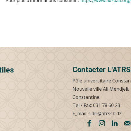
Pour plus d’informations consulter
:
https://www.au-pau.org
Contacter L'ATR
tiles
Pôle universitaire Constan
Nouvelle ville Ali Mendjeli,
Constantine.
Tel / Fax: 031 78 60 23
E_mail: s.dir@atrssh.dz