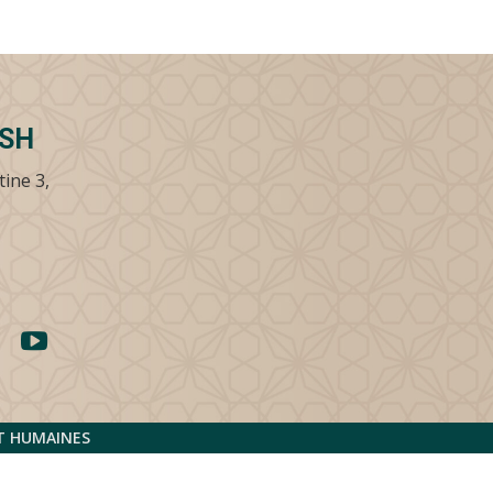
SSH
tine 3,
ET HUMAINES