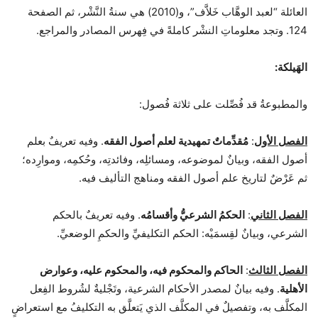
العائلة “لعبد الوهَّاب خَلاَّف”، و(2010) هي سنةُ النَّشْر، ثم الصفحة
124. وتجد معلوماتِ النشْر كاملةً في فِهرس المصادر والمراجع.
الهَيلكة:
والمطبوعةُ قد فُصِّلت على ثلاثة فُصول:
الفصل الأول
:
مُقدِّماتٌ تمهيدية لعلم أصول الفقه
. وفيه تعريفٌ بعلم
أصول الفقه، وبيانٌ لموضوعه، ومسائلِه، وفائدتِه، وحُكمِه، وموارِده؛
ثم عَرْضٌ لتاريخ علم أصول الفقه ومناهج التأليف فيه.
الفصل الثاني
:
الحكمُ الشرعيُّ وأقسامُه
. وفيه تعريفٌ بالحكم
الشرعي، وبيانٌ لقِسمَيْه: الحكم التكليفيِّ والحكمِ الوضعيِّ.
الفصل الثالث
:
الحاكم والمحكوم فيه، والمحكوم عليه، وعوارض
الأهلية
. وفيه بيانٌ لمصدر الأحكام الشرعية، وتَجْليةٌ لشُروط الفِعل
المكلَّف به، وتفصيلٌ في المكلَّف الذي يَتعلَّق به التكليفُ مع استعراضٍ