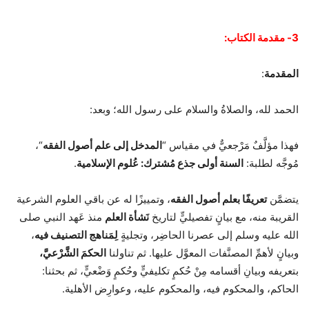
3- مقدمة الكتاب:
المقدمة
:
الحمد لله، والصلاةُ والسلام على رسول الله؛ وبعد:
فهذا مؤلَّفٌ مَرْجعيٌّ في مقياس “
المدخل إلى علم أصول الفقه
“،
مُوجَّه لطلبة:
السنة أولى جذع مُشترك: عُلوم الإسلامية
.
يتضمَّن
تعريفًا بعلم أصول الفقه
، وتمييزًا له عن باقي العلوم الشرعية
القريبة منه، مع بيانٍ تفصيليٍّ لتاريخ
نَشأة العلم
منذ عَهد النبي صلى
الله عليه وسلم إلى عصرنا الحاضِر، وتجليةٍ
لِمَناهج التصنيف فيه
،
وبيانٍ لأهمِّ المصنَّفات المعوَّل عليها. ثم تناولنا
الحكمَ الشَّرْعيَّ،
بتعريفه وبيانِ أقسامه مِنْ حُكمٍ تكليفيٍّ وحُكمٍ وَضْعيٍّ، ثم بحثنا:
الحاكم، والمحكوم فيه، والمحكوم عليه، وعوارِض الأهلية.