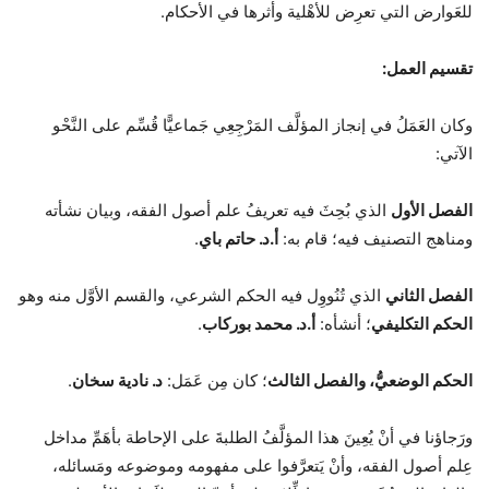
للعَوارض التي تعرِض للأهْلية وأثرها في الأحكام.
تقسيم العمل:
وكان العَمَلُ في إنجاز المؤلَّف المَرْجِعِي جَماعيًّا قُسِّم على النَّحْو
الآتي:
الفصل الأول
الذي بُحِثَ فيه تعريفُ علم أصول الفقه، وبيان نشأته
ومناهج التصنيف فيه؛ قام به:
أ.د. حاتم باي
.
الفصل الثاني
الذي تُنُووِل فيه الحكم الشرعي، والقسم الأوَّل منه وهو
الحكم التكليفي
؛ أنشأه:
أ.د. محمد بوركاب
.
الحكم الوضعيُّ، والفصل الثالث
؛ كان مِن عَمَل:
د. نادية سخان
.
ورَجاؤنا في أنْ يُعِينَ هذا المؤلَّفُ الطلبةَ على الإحاطة بأهَمِّ مداخل
عِلم أصول الفقه، وأنْ يَتعرَّفوا على مفهومه وموضوعه ومَسائله،