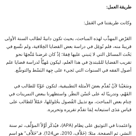
طريقة العمل:
وكانت طريقتنا في العَمَل:
العَرْض المهذَّب لهذه المباحث، بحيث تكون دانيةً لطالب السنة الأولى
قريبةً منه، فلم نُوغِل في دراسة بعض القضايا الخِلافية، ولم نتَّسع في
بَحْث المسائل التي لا يَنبني عليها فِقهٌ؛ إذْ كان غرضنا مُتَّجهًا نحو
تقريب القضايا للمُبتدئ في هذا العلم، ليكون مُهيَّأً لدراسة قضايا علم
أصول الفقه في السنوات التي تَجيء على جِهة البَسْط والتوسُّع.
وسَعَيْنا لأنْ نُقدِّم بعضَ الأمثلة التطبيقية، لتكون عَوْنًا للطالب في
الفَهْم، وتدريبًا له على حُسْن النظَر. واستظهرنا ببعض التمرينات في
خِتام بعض المباحث، مع تذييل الفُصول بحُلوللها، حَمْلاً للطالب على
قياس مَدَى استيعابه لِمَا تقدَّم تقريره وتحريره.
واعتَمدنا في التوثيق على نِظام (APA)، فيُذكَر أوَّلاً المؤلِّف، ثم سنة
النشر، ثم الصفحة. مثلا: (خَلاَّف، 2010، ص124). فـ”خَلاَّف” هو اسم