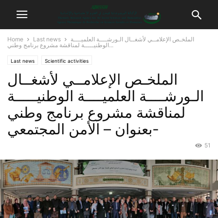
الملخـص الإعلامــي لأشغــال الـورشــــة العلميــــة
Last news
Home
الوطنيـــــة لمناقشة مشروع برنامج وطني...
Last news
Scientific activities
الملخـص الإعلامــي لأشغــال
الـورشــــة العلميــــة الوطنيـــــة
لمناقشة مشروع برنامج وطني
بعنوان – الأمن المجتمعي-
51