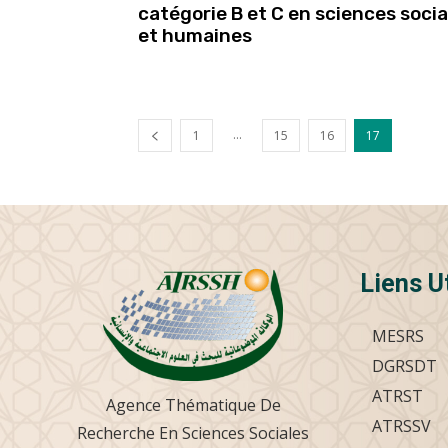
catégorie B et C en sciences socia
et humaines
...
1
15
16
17
Liens U
MESRS
DGRSDT
ATRST
Agence Thématique De
ATRSSV
Recherche En Sciences Sociales