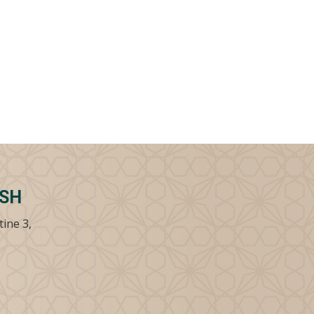
SSH
tine 3,