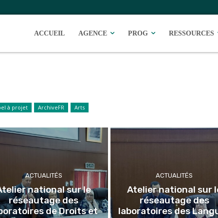
ACCUEIL
AGENCE
PROG
RESSOURCES
el à projet
ArchiveFR
Arts
ACTUALITÉS
ACTUALITÉS
Atelier national sur le
Atelier national sur l
réseautage des
réseautage des
boratoires de Droits et
laboratoires des Lang