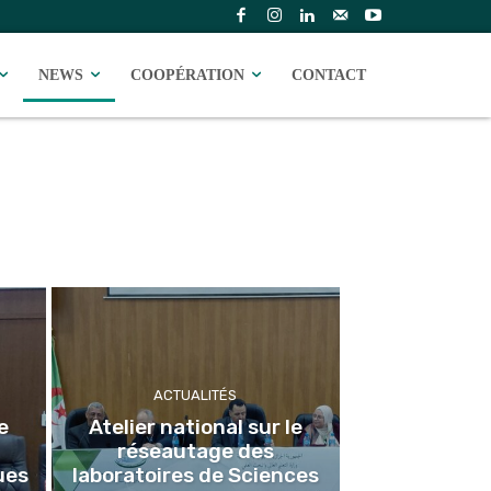
NEWS
COOPÉRATION
CONTACT
ACTUALITÉS
e
Atelier national sur le
réseautage des
ues
laboratoires de Sciences