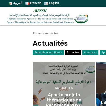
العربية
Français
English
Accueil
Actualités
Actualités
Activités scientifiques
Actualités
Annonces
App
ACTUALITÉS
Appel à projets
thématiques de
la
Rechreche 2026