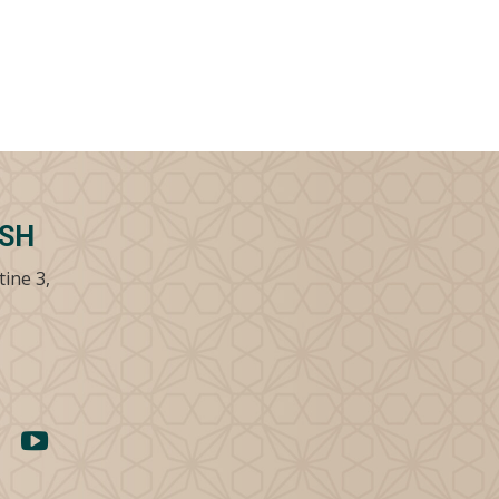
SSH
tine 3,