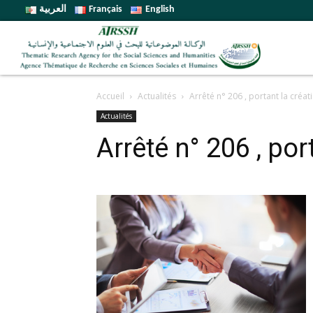
العربية
Français
English
Accueil
Actualités
Arrêté n° 206 , portant la créa
Actualités
Arrêté n° 206 , po