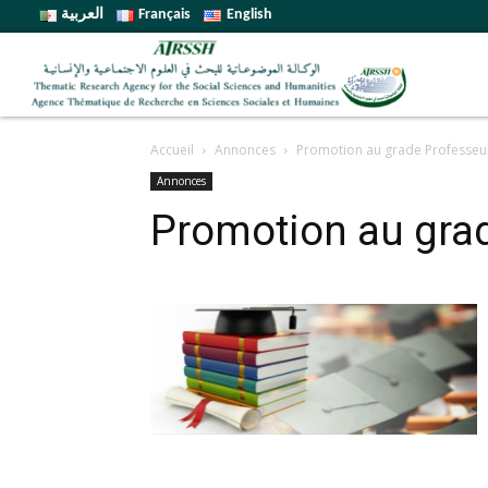
العربية
Français
English
Accueil
Annonces
Promotion au grade Professeu
Annonces
Promotion au gra