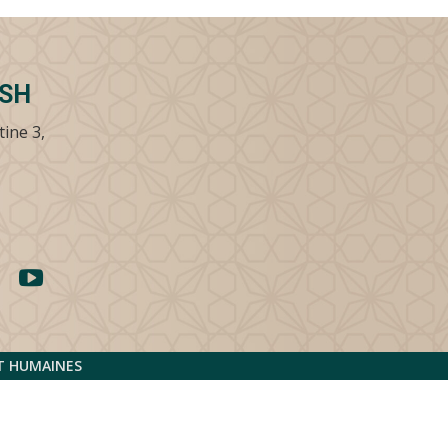
SSH
tine 3,
ET HUMAINES