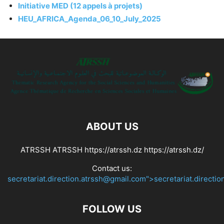
Initiative MED (12 appels à projets)
HEU_AFRICA_Agenda_06_10_July_2025
ABOUT US
ATRSSH ATRSSH https://atrssh.dz https://atrssh.dz/
Contact us:
secretariat.direction.atrssh@gmail.com">secretariat.directi
FOLLOW US