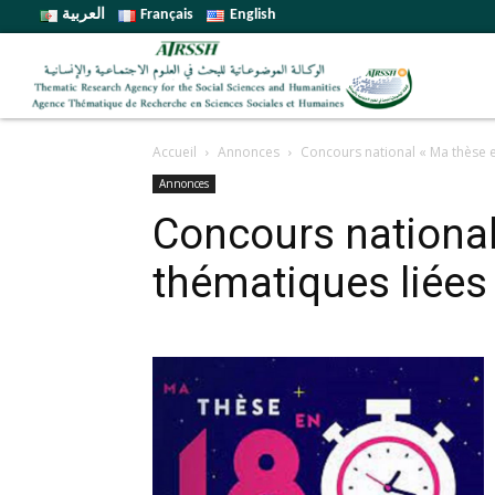
العربية
Français
English
Accueil
Annonces
Concours national « Ma thèse e
Annonces
Concours national
thématiques liées