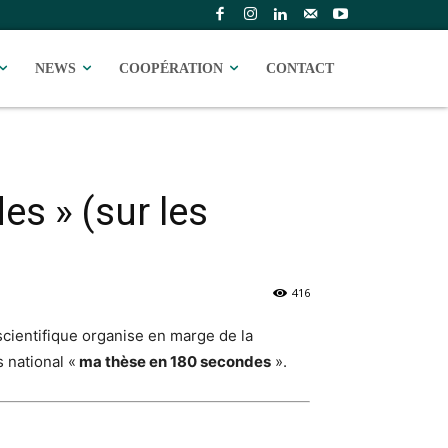
NEWS
COOPÉRATION
CONTACT
s » (sur les
416
scientifique organise en marge de la
 national «
ma thèse en 180 secondes
».