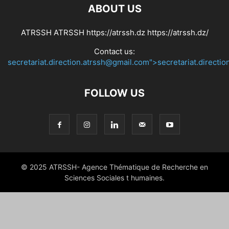
ABOUT US
PLATEFORMES NUMÉRIQUES FR
PUBLICATIONS SCIENTIFIQUES FR
RADIO & TV FR
RENCONTRES SCIENTIFIQUES FR
RÉSULTATS
ATRSSH ATRSSH https://atrssh.dz https://atrssh.dz/
SESSION D’ÉVALUATION 2022 FR
SHOWBIZ
STYLE
TEXTE FR
Contact us:
VIDEO
secretariat.direction.atrssh@gmail.com">secretariat.directi
FOLLOW US
© 2025 ATRSSH- Agence Thématique de Recherche en
Sciences Sociales t humaines.