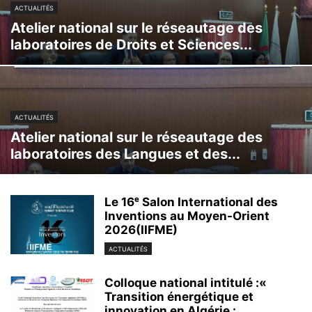
ACTUALITÉS
RADIO & TV FR
RENCONTRES SCIENTIFIQUES FR
RÉSULTATS
Atelier national sur le réseautage des
SESSION D’ÉVALUATION 2022 FR
SHOWBIZ
STYLE
TEXTE FR
laboratoires de Droits et Sciences...
VIDEO
ACTUALITÉS
Atelier national sur le réseautage des
laboratoires des Langues et des...
Le 16ᵉ Salon International des
Inventions au Moyen-Orient
2026(IIFME)
ACTUALITÉS
Colloque national intitulé :«
Transition énergétique et
innovation en Algérie :...