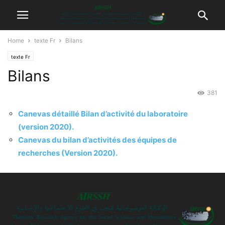
Home
texte Fr
Bilans
texte Fr
Bilans
381
Canevas détaillé Bilan d’activité du laboratoire
(version 2020).
Canevas du bilan d’activités des équipes de
recherches (Version 2020).