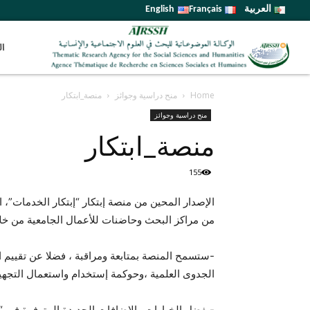
العربية
Français
English
ال
Home
منح دراسية وجوائز
منصة_ابتكار
منح دراسية وجوائز
منصة_ابتكار
155
الإصدار المحين من منصة إبتكار “إبتكار الخدمات”،
من مراكز البحث وحاضنات للأعمال الجامعية من خلال
-ستسمح المنصة بمتابعة ومراقبة ، فضلا عن تقييم ال
الجدوى العلمية ،وحوكمة إستخدام واستعمال التجهيز
-بفضل الخيارات والاضافات الجديدة المتوفرة في “اب