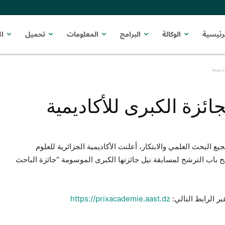
رئيسية
الوكالة
البرامج
المعلومات
تحميل
ا
ديمية
ائزة الكبرى للأكاديمية
ع البحث العلمي والابتكار، أعلنت الأكاديمية الجزائرية للعلوم
يات يوم الخميس 11 جويلية 2024 عن فتح باب الترشح لمسابقة نيل جائزتها الكبرى الموسومة “جائزة الباحث
ر الرابط التالي:
https://prixacademie.aast.dz