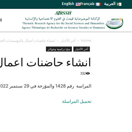
العربية
Français
English
ال
Home
آخر الأخبار
انشاء حاضنات اعمال بالمؤسسات الجا
آخر الأخبار
منح دراسية وجوائز
انشاء حاضنات اعمال
332
المراسة رقم 1428 والمؤرخة في 29 سبتمبر 2022 للسيد الامين العام لوزارة التعليم العالي والبحث العلمي
تحميل المراسلة