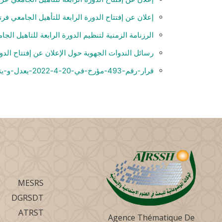
إعلان عن إفتتاح الدورة الرابعة للتأهيل الجامعي ف
الرزنامة الزمنية لتنظيم الدورة الرابعة للتاهيل الجا
رسائل الندوات الجهوية حول الإعلان عن إفتتاح الدورة 4 للتأهيل الج
قرار-رقم-493-مؤرخ-في-20-4-2022-يعدل-و-يتمم-القرار-رقم-804-الخاص-بالتأهيل-الجامعي
MESRS
DGRSDT
ATRST
Agence Thématique De