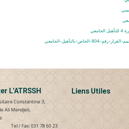
رنسي
معي
امعي
ter L'ATRSSH
Liens Utiles
sitaire Constantine 3,
le Ali Mendjeli,
.
Tel / Fax: 031 78 60 23