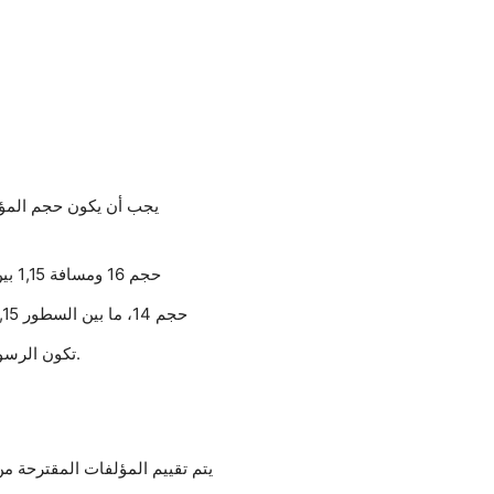
يجب أن يكون حجم المؤ
العربية: خط Traditional arabic، حجم 16 ومسافة 1,15 بين السطور
اللغات الأجنبية: خط Times new roman، حجم 14، ما بين السطور 1,15
تكون الرسوم البيانية والتوضيحية، الأشكال والصور بالألوان.
يتم تقييم المؤلفات المقترحة م