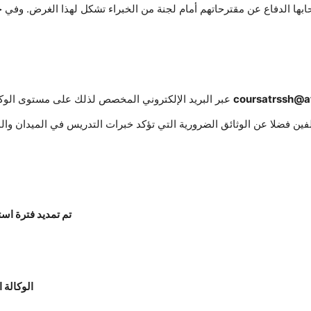
ها الدفاع عن مقترحاتهم أمام لجنة من الخبراء تشكل لهذا الغرض. وفي حا
coursatrssh@a
يرسل المؤلف المقترح للترشح بصيغة PDF عبر البريد الإلكتروني المخصص لذلك على مستوى الوكالة
ين فضلا عن الوثائق الضرورية التي تؤكد خبرات التدريس في الميدان وال
تم تمديد فترة استقبال
الوكالة 