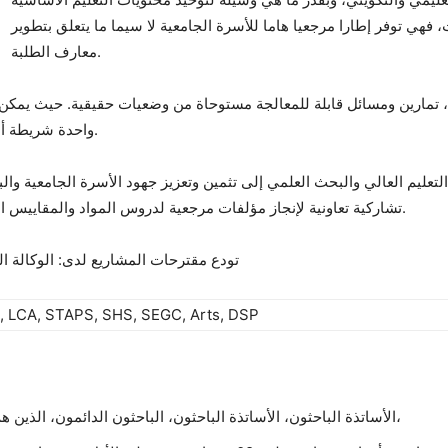
 توفر إطارا مرجعيا هاما للأسرة الجامعية لا سيما ما يتعلق بتطوير
معارف الطلبة.
تمارين ومسائل قابلة للمعالجة مستوحاة من وضعيات حقيقية. حيث يمكن أ
واحدة شريطة أن تكون مطابقة لمحتوى البرامج الرسمية المعتمدة.
التعليم العالي والبحث العلمي إلى تثمين وتعزيز جهود الأسرة الجامعية و
تشاركية تعاونية لإنجاز مؤلفات مرجعية لدروس المواد والمقاييس الأساسية للسنة الثانية جامعي في مختلف المجالات.
تودع مقترحات المشاريع لدى: الوكالة ال
A, LCA, STAPS, SHS, SEGC, Arts, DSP
ش
الأساتذة الباحثون، الأساتذة الباحثون، الباحثون الدائمون، الذين هم في حالة نشاط أو تقاعد، داخل الوطن وخارجه،