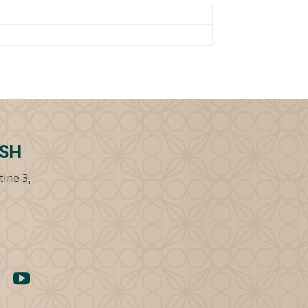
SSH
tine 3,