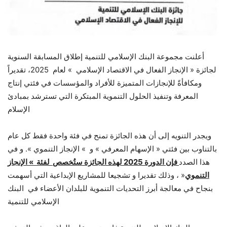
أعلنت مجموعة البنك الإسلامي للتنمية إطلاق المسابقة السنوية
لجائزة « الإنجاز الفعال في الاقتصاد الإسلامي » لعام 2025، تقديراً
ومكافأةً للإنجازات المتميزة للأفراد والمؤسسات في فئتي إنتاج
المعرفة وتنفيذ الحلول التنموية المبتكرة التي تسترشد بمبادئ
الإسلام
ويجدر التنويه إلى أن هذه الجائزة تمنح في فئة واحدة فقط كل عام
بالتناوب بين فئتي « الإسهام المعرفي » و » الإنجاز التنموي ». و في
هذا الصدد
فإن الدورة 2025 لهذه الجائزة ستُخصص لفئة » الإنجاز
التنموي
« ، وذلك تقديرا و تشجيعا للمشاريع الإبداعية التي أسهمت
بنجاح في معالجة أبرز التحديات التنموية للبلدان الأعضاء في البنك
الإسلامي للتنمية