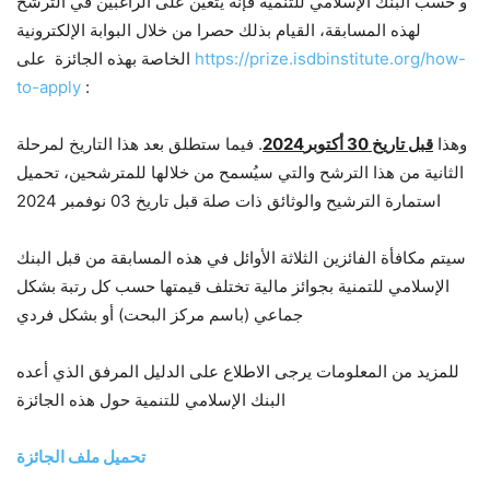
و حسب البنك الإسلامي للتنمية فإنه يتعين على الراغبين في الترشح
لهذه المسابقة، القيام بذلك حصرا من خلال البوابة الإلكترونية
https://prize.isdbinstitute.org/how-
الخاصة بهذه الجائزة على
to-apply
:
وهذا
قبل تاريخ 30 أكتوبر2024
. فيما ستطلق بعد هذا التاريخ لمرحلة
الثانية من هذا الترشح والتي سيُسمح من خلالها للمترشحين، تحميل
استمارة الترشيح والوثائق ذات صلة قبل تاريخ 03 نوفمبر 2024
سيتم مكافأة الفائزين الثلاثة الأوائل في هذه المسابقة من قبل البنك
الإسلامي للتمنية بجوائز مالية تختلف قيمتها حسب كل رتبة بشكل
جماعي (باسم مركز البحت) أو بشكل فردي
للمزيد من المعلومات يرجى الاطلاع على الدليل المرفق الذي أعده
البنك الإسلامي للتنمية حول هذه الجائزة
تحميل ملف الجائزة