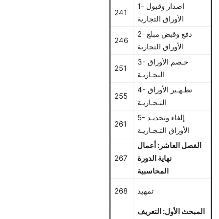
1- إصدار وقبول
241
الأوراق التجارية
2- دفع وقبض مبلغ
246
الأوراق التجارية
3- خـصم الأوراق
251
التجـاريـة
4- تظـهـير الأوراق
255
التـجـاريـة
5- إلغاء وتجديـد
261
الأوراق التـجـاريـة
الفصل العاشر: أعمال
نهاية الدورة
267
المحاسبية
تمهيد
268
المبحث الأول: التعريف