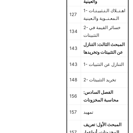
والعينية
1- اهـتــلاك الـتـثبيـتـات
127
الـمعـنــوية والـعينية
2- خسائر القيمة في
134
التثبيتات
المبحث الثالث: التنازل
143
عن التثبيتات وتخريدها
1- التنازل عن التثبيات
143
2- تخريد التثبيتات
148
الفصل السادس:
156
محاسبة المخزونات
تمهيد
157
المبحث الأول: تعريف
المخزونات، أنواعها،
157