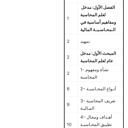
الفصل الأول: مدخل
لعلم المحاسبة
1
ومفاهيم أساسية في
الـمحـاسـبــة المالية
تمهيد
2
المبحث الأول: مدخل
2
عام لعلم المحاسبة
1- نشأة ومفهوم
2
المحاسبة
2– أنـواع المحـاسبـة
6
3- تعريف المحاسبة
9
المـاليـة
4– أهـداف ومجال
تطبيق المحـاسبـة
10