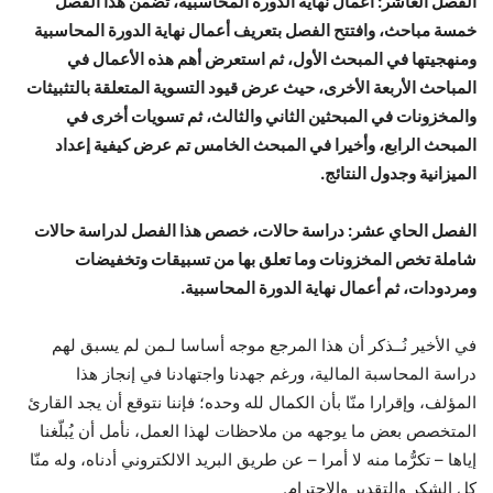
الفصل العاشر: أعمال نهاية الدورة المحاسبية
، تضمن هذا الفصل
خمسة مباحث، وافتتح الفصل بتعريف أعمال نهاية الدورة المحاسبية
ومنهجيتها في المبحث الأول، ثم استعرض أهم هذه الأعمال في
المباحث الأربعة الأخرى، حيث عرض قيود التسوية المتعلقة بالتثبيثات
والمخزونات في المبحثين الثاني والثالث، ثم تسويات أخرى في
المبحث الرابع، وأخيرا في المبحث الخامس تم عرض كيفية إعداد
الميزانية وجدول النتائج.
الفصل الحاي عشر: دراسة حالات
، خصص هذا الفصل لدراسة حالات
شاملة تخص المخزونات وما تعلق بها من تسبيقات وتخفيضات
ومردودات، ثم أعمال نهاية الدورة المحاسبية.
في الأخير نُــذكر أن هذا المرجع موجه أساسا لـمن لم يسبق لهم
دراسة المحاسبة المالية، ورغم جهدنا واجتهادنا في إنجاز هذا
المؤلف، وإقرارا منّا بأن الكمال لله وحده؛ فإننا نتوقع أن يجد القارئ
المتخصص بعض ما يوجهه من ملاحظات لهذا العمل، نأمل أن يُبلّغنا
إياها – تكرُّما منه لا أمرا – عن طريق البريد الالكتروني أدناه، وله منّا
كل الشكر والتقدير والاحترام.